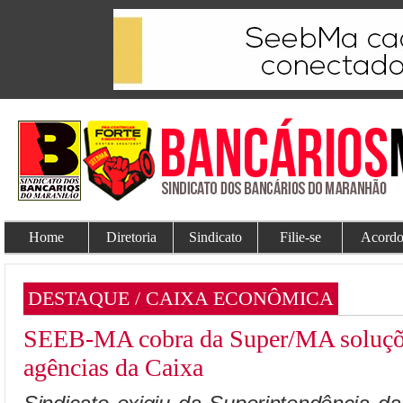
Home
Diretoria
Sindicato
Filie-se
Acordo
DESTAQUE / CAIXA ECONÔMICA
SEEB-MA cobra da Super/MA soluçõe
agências da Caixa