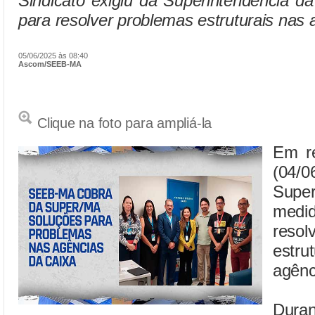
Sindicato exigiu da Superintendência d
para resolver problemas estruturais nas
05/06/2025 às 08:40
Ascom/SEEB-MA
Clique na foto para ampliá-la
Em re
(04/0
Supe
med
res
estru
agênc
Duran