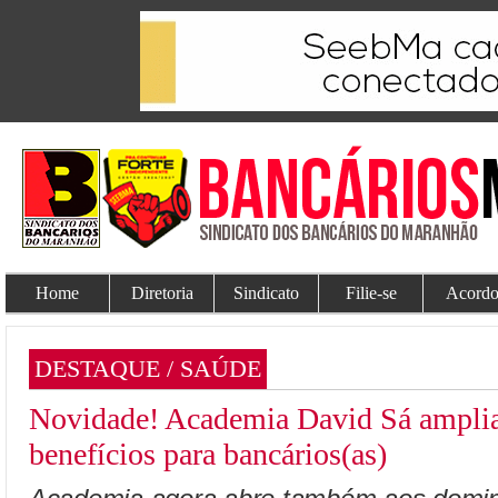
Home
Diretoria
Sindicato
Filie-se
Acordo
DESTAQUE / SAÚDE
Novidade! Academia David Sá amplia 
benefícios para bancários(as)