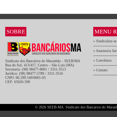
SOBRE
MENU R
» Sindicalize-se
» Assessoria Jur
» Convênios
Sindicato dos Bancários do Maranhão - SEEB/MA
Rua do Sol, 413/417, Centro – São Luís (MA)
Secretaria: (98) 98477-8001 / 3311-3513
» Contato
Jurídico: (98) 98477-5789 / 3311-3516
CNPJ: 06.299.549/0001-05
CEP: 65020-590
©
2026 SEEB-MA. Sindicato dos Bancários do Maranhão