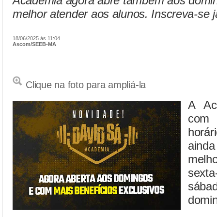
Academia agora abre também aos doming
melhor atender aos alunos. Inscreva-se j
18/06/2025 às 11:04
Ascom/SEEB-MA
Clique na foto para ampliá-la
A Ac
com 
horár
ainda
melh
sexta
sábad
domin