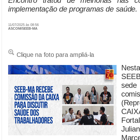
Encontro tratou de melhorias nas c
implementação de programas de saúde.
11/07/2025 às 08:56
ASCOM/SEEB-MA
Clique na foto para ampliá-la
Nesta
SEEB
sede
com
(Repr
CAIX
Fort
Juli
Marc