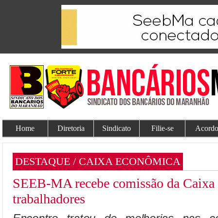
Home
Diretoria
Sindicato
Filie-se
Acordo
DESTAQUE / CAIXA ECONÔMICA
SEEB-MA recebe comissão da Caixa p
trabalhadores