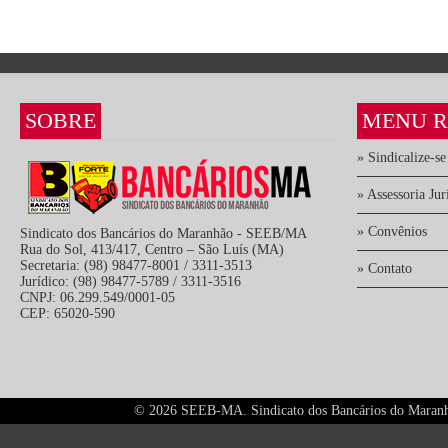
SOBRE
MENU R
» Sindicalize-se
» Assessoria Jur
» Convênios
Sindicato dos Bancários do Maranhão - SEEB/MA
Rua do Sol, 413/417, Centro – São Luís (MA)
Secretaria: (98) 98477-8001 / 3311-3513
» Contato
Jurídico: (98) 98477-5789 / 3311-3516
CNPJ: 06.299.549/0001-05
CEP: 65020-590
©
2026 SEEB-MA. Sindicato dos Bancários do Maranhão