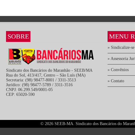
SOBRE
MENU R
» Sindicalize-se
» Assessoria Jur
» Convênios
Sindicato dos Bancários do Maranhão - SEEB/MA
Rua do Sol, 413/417, Centro – São Luís (MA)
Secretaria: (98) 98477-8001 / 3311-3513
» Contato
Jurídico: (98) 98477-5789 / 3311-3516
CNPJ: 06.299.549/0001-05
CEP: 65020-590
©
2026 SEEB-MA. Sindicato dos Bancários do Maranhão