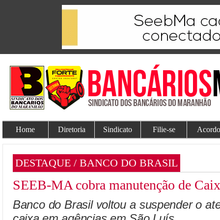
Home
Diretoria
Sindicato
Filie-se
Acordo
DESTAQUE / BANCO DO BRASIL
SEEB-MA cobra manutenção de Caix
Banco do Brasil voltou a suspender o a
caixa em agências em São Luís.