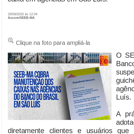
29/09/2025 às 12:04
Ascom/SEEB-MA
Clique na foto para ampliá-la
O SE
Banc
suspe
guich
agên
Luís.
A prá
adota
diretamente clientes e usuários que