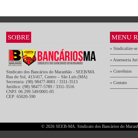
SOBRE
MENU R
» Sindicalize-se
» Assessoria Jur
» Convênios
Sindicato dos Bancários do Maranhão - SEEB/MA
Rua do Sol, 413/417, Centro – São Luís (MA)
Secretaria: (98) 98477-8001 / 3311-3513
» Contato
Jurídico: (98) 98477-5789 / 3311-3516
CNPJ: 06.299.549/0001-05
CEP: 65020-590
©
2026 SEEB-MA. Sindicato dos Bancários do Maranhão