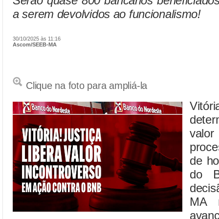
Serão quase 800 bancários beneficiado
a serem devolvidos ao funcionalismo!
30/10/2025 às 11:16
Ascom/SEEB-MA
Clique na foto para ampliá-la
Vitór
dete
valo
proce
de ho
do B
deci
MA r
avan