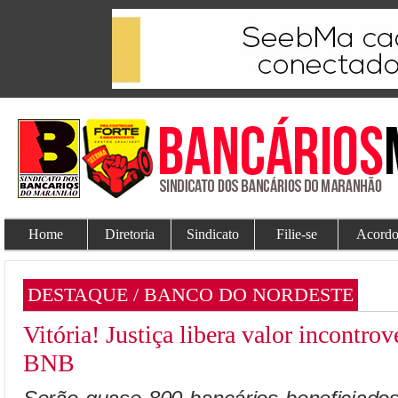
Home
Diretoria
Sindicato
Filie-se
Acordo
DESTAQUE / BANCO DO NORDESTE
Vitória! Justiça libera valor incontro
BNB