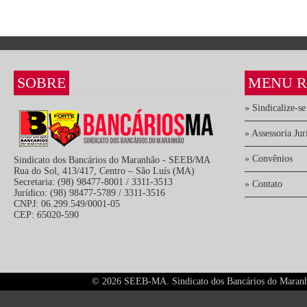
SOBRE
MENU R
» Sindicalize-se
» Assessoria Jur
» Convênios
Sindicato dos Bancários do Maranhão - SEEB/MA
Rua do Sol, 413/417, Centro – São Luís (MA)
Secretaria: (98) 98477-8001 / 3311-3513
» Contato
Jurídico: (98) 98477-5789 / 3311-3516
CNPJ: 06.299.549/0001-05
CEP: 65020-590
©
2026 SEEB-MA. Sindicato dos Bancários do Maranhão