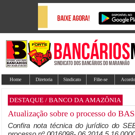
Home
Diretoria
Sindicato
Filie-se
Acordo
DESTAQUE / BANCO DA AMAZÔNIA
Atualização sobre o processo do B
Confira nota técnica do jurídico do S
processo nº 0016098- 06.2014.5.16.0000