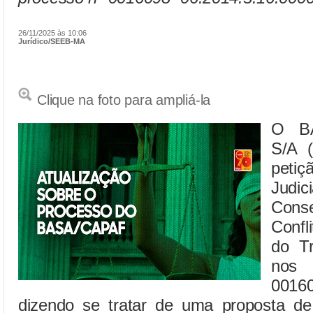
26/11/2025 às 10:06
Jurídico/SEEB-MA
Clique na foto para ampliá-la
O B
S/A 
pet
Jud
Cons
Confl
do T
nos 
00160
dizendo se tratar de uma proposta de