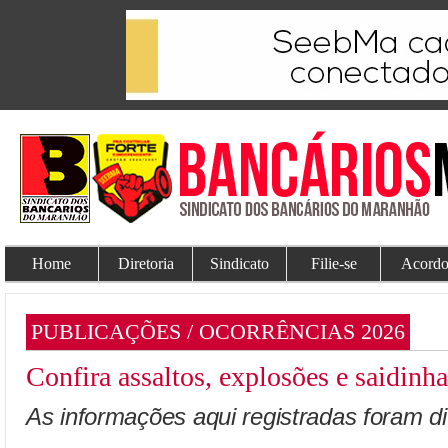
Home
Diretoria
Sindicato
Filie-se
Acordo
PUBLICAÇÕES / OCORRÊNCIAS 2026
Confira assaltos, explosões e saidin
As informações aqui registradas foram d