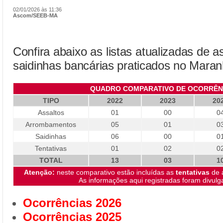
02/01/2026 às 11:36
Ascom/SEEB-MA
Confira abaixo as listas atualizadas de 
saidinhas bancárias praticados no Maran
QUADRO COMPARATIVO DE OCORRÊNC
TIPO
2022
2023
20
Assaltos
01
00
0
Arrombamentos
05
01
0
Saidinhas
06
00
0
Tentativas
01
02
0
TOTAL
13
03
1
Atenção:
neste comparativo estão incluídas as
tentativas
de 
As informações aqui registradas foram divul
Ocorrências 2026
Ocorrências 2025