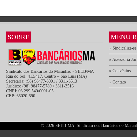
SOBRE
MENU R
» Sindicalize-se
» Assessoria Jur
» Convênios
Sindicato dos Bancários do Maranhão - SEEB/MA
Rua do Sol, 413/417, Centro – São Luís (MA)
Secretaria: (98) 98477-8001 / 3311-3513
» Contato
Jurídico: (98) 98477-5789 / 3311-3516
CNPJ: 06.299.549/0001-05
CEP: 65020-590
©
2026 SEEB-MA. Sindicato dos Bancários do Maranhão