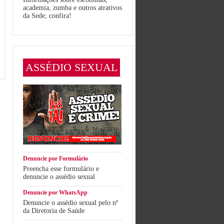
academia, zumba e outros atrativos
da Sede; confira!
ASSÉDIO SEXUAL
Denuncie por Formulário
Preencha esse formulário e
denuncie o assédio sexual
Denuncie por WhatsApp
Denuncie o assédio sexual pelo nº
da Diretoria de Saúde