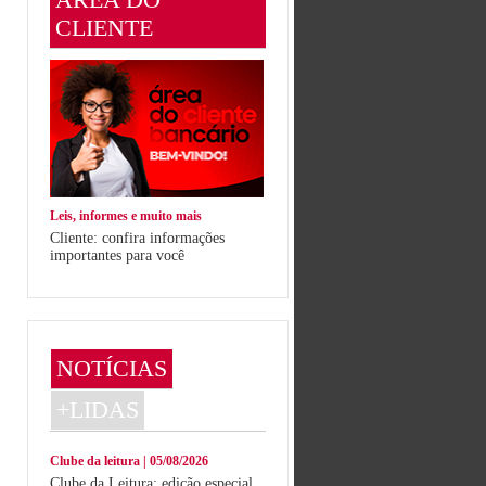
CLIENTE
Leis, informes e muito mais
Cliente: confira informações
importantes para você
NOTÍCIAS
+LIDAS
Clube da leitura | 05/08/2026
Clube da Leitura: edição especial