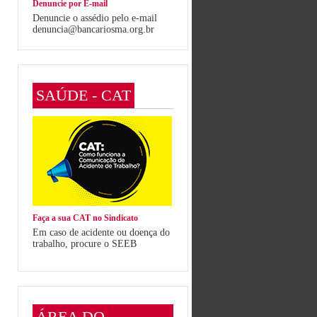
Denuncie por E-mail
Denuncie o assédio pelo e-mail
denuncia@bancariosma.org.br
SAÚDE - CAT
Faça a sua CAT no Sindicato
Em caso de acidente ou doença do
trabalho, procure o SEEB
ÁREA DO