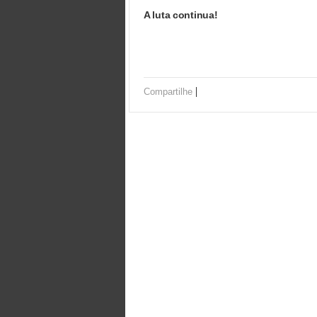
A luta continua!
|
Compartilhe