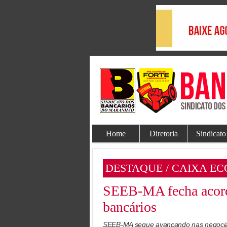
Home
Diretoria
Sindicato
DESTAQUE / CAIXA E
SEEB-MA fecha acordo
bancários
SEEB-MA segue avançando nas negociaçõ