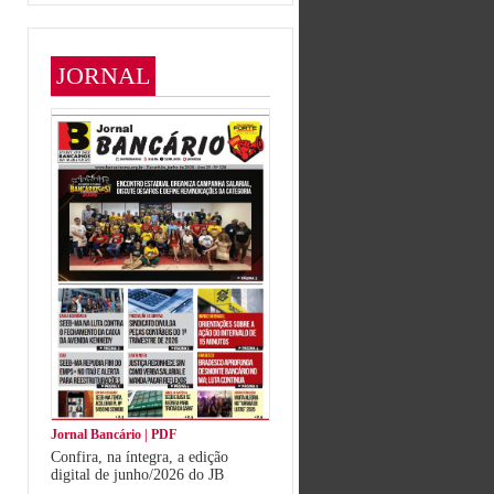
JORNAL
Jornal Bancário | PDF
Confira, na íntegra, a edição
digital de junho/2026 do JB