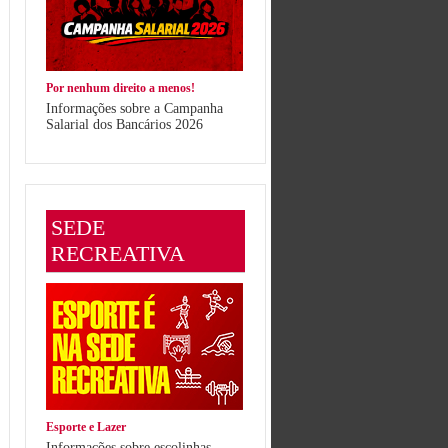
Por nenhum direito a menos!
Informações sobre a Campanha
Salarial dos Bancários 2026
SEDE
RECREATIVA
Esporte e Lazer
Informações sobre escolinhas,