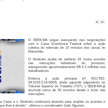
A-
A+
O SEEB-MA segue avançando nas negociações
com a Caixa Econômica Federal sobre a ação
coletiva do intervalo de 10 minutos dos caixas no
Maranhão.
O Sindicato acaba de celebrar 43 novos acordos
nas execuções individuais do processo,
assegurando aproximadamente R$ 4,2 milhões aos
trabalhadores.
Embora a ação principal (nº 0017392-
08.2019.5.16.0004) ainda aguarde julgamento no
Tribunal Superior do Trabalho (TST), o SEEB-MA já
acumula cerca de 50 acordos desde o início das
execuções.
da Caixa e o Sindicato continuará atuando para ampliar os acordos e
que lhes é devido” - afirmou o coordenador João Siguinez.