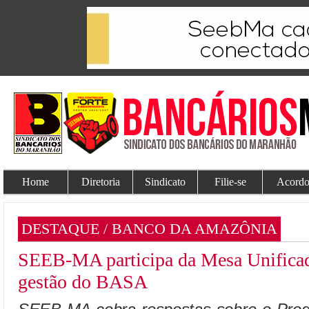
Home
Diretoria
Sindicato
Filie-se
Acordo
DESTAQUE / BANCO DA AMAZÔNIA
SEEB-MA participa da Mesa Unifica
gestão do BASA