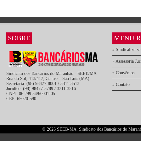
SOBRE
MENU R
» Sindicalize-se
» Assessoria Jur
» Convênios
Sindicato dos Bancários do Maranhão - SEEB/MA
Rua do Sol, 413/417, Centro – São Luís (MA)
Secretaria: (98) 98477-8001 / 3311-3513
» Contato
Jurídico: (98) 98477-5789 / 3311-3516
CNPJ: 06.299.549/0001-05
CEP: 65020-590
©
2026 SEEB-MA. Sindicato dos Bancários do Maranhão