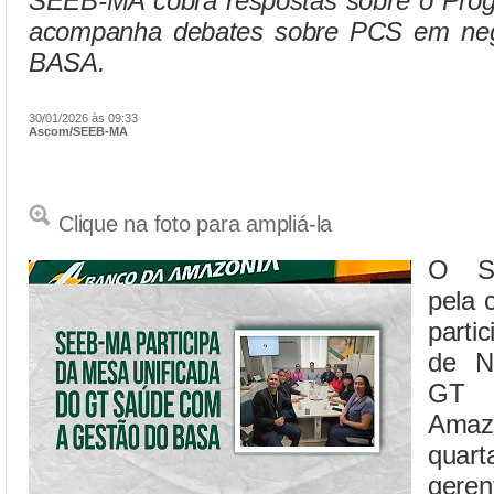
SEEB-MA cobra respostas sobre o Pro
acompanha debates sobre PCS em neg
BASA.
30/01/2026 às 09:33
Ascom/SEEB-MA
Clique na foto para ampliá-la
O SE
pela 
parti
de N
GT 
Amaz
quart
gere