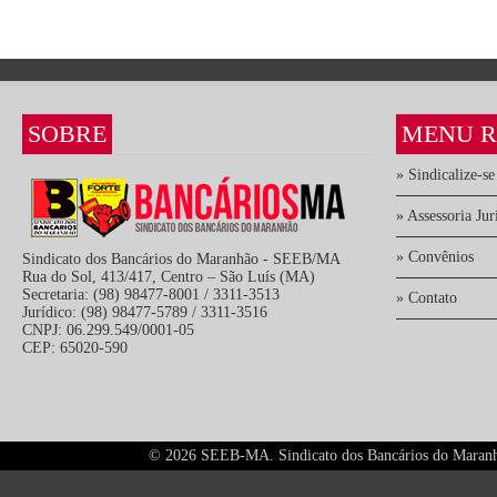
SOBRE
MENU R
» Sindicalize-se
» Assessoria Jur
» Convênios
Sindicato dos Bancários do Maranhão - SEEB/MA
Rua do Sol, 413/417, Centro – São Luís (MA)
Secretaria: (98) 98477-8001 / 3311-3513
» Contato
Jurídico: (98) 98477-5789 / 3311-3516
CNPJ: 06.299.549/0001-05
CEP: 65020-590
©
2026 SEEB-MA. Sindicato dos Bancários do Maranhão