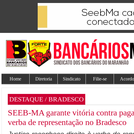
Home
Diretoria
Sindicato
Filie-se
Acordo
DESTAQUE / BRADESCO
SEEB-MA garante vitória contra pag
verba de representação no Bradesco