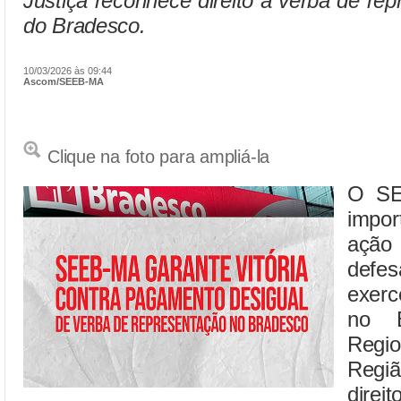
Justiça reconhece direito à verba de re
do Bradesco.
10/03/2026 às 09:44
Ascom/SEEB-MA
Clique na foto para ampliá-la
O SE
impor
ação
defe
exerc
no B
Regio
Regiã
dire