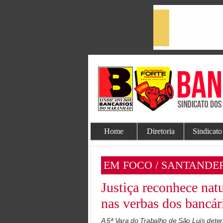
Home
Diretoria
Sindicato
EM FOCO / SANTANDE
Justiça reconhece natu
nas verbas dos bancár
A 5ª Vara do Trabalho de São Luís det