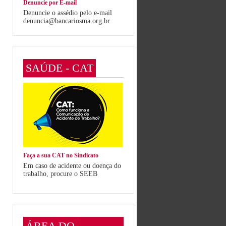
Denuncie por E-mail
Denuncie o assédio pelo e-mail
denuncia@bancariosma.org.br
SAÚDE - CAT
Faça a sua CAT no Sindicato
Em caso de acidente ou doença do
trabalho, procure o SEEB
ÁREA DO