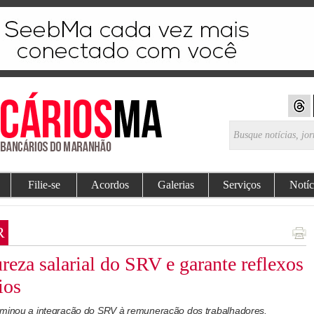
Filie-se
Acordos
Galerias
Serviços
Notíc
R
reza salarial do SRV e garante reflexos
ios
erminou a integração do SRV à remuneração dos trabalhadores.