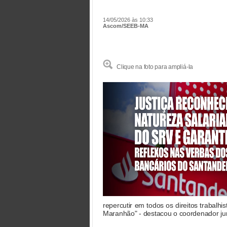
14/05/2026 às 10:33
Ascom/SEEB-MA
Clique na foto para ampliá-la
repercutir em todos os direitos trabal
Maranhão" - destacou o coordenador ju