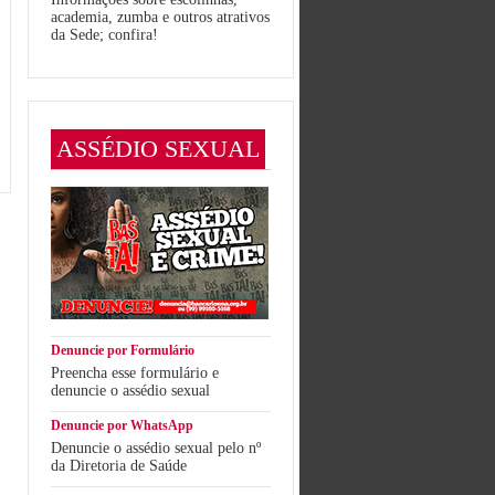
academia, zumba e outros atrativos
da Sede; confira!
ASSÉDIO SEXUAL
Denuncie por Formulário
Preencha esse formulário e
denuncie o assédio sexual
Denuncie por WhatsApp
Denuncie o assédio sexual pelo nº
da Diretoria de Saúde