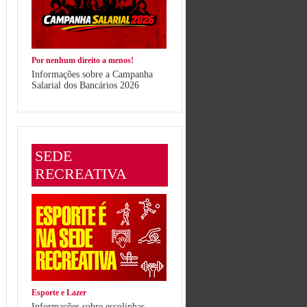
Por nenhum direito a menos!
Informações sobre a Campanha
Salarial dos Bancários 2026
SEDE
RECREATIVA
Esporte e Lazer
Informações sobre escolinhas,