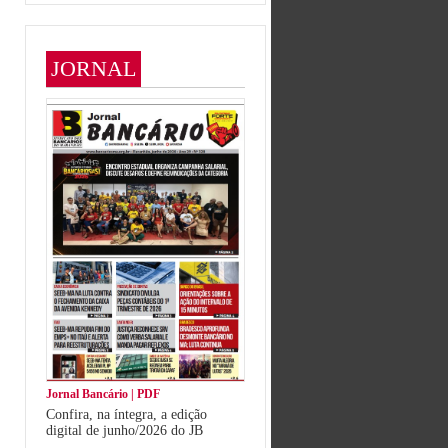
JORNAL
Jornal Bancário | PDF
Confira, na íntegra, a edição
digital de junho/2026 do JB