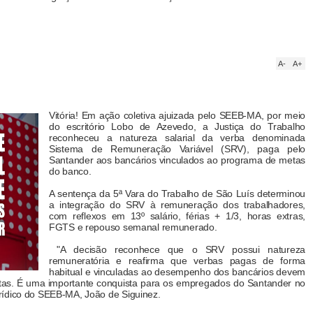
A-
A+
Vitória! Em ação coletiva ajuizada pelo SEEB-MA, por meio
do escritório Lobo de Azevedo, a Justiça do Trabalho
reconheceu a natureza salarial da verba denominada
Sistema de Remuneração Variável (SRV), paga pelo
Santander aos bancários vinculados ao programa de metas
do banco.
A sentença da 5ª Vara do Trabalho de São Luís determinou
a integração do SRV à remuneração dos trabalhadores,
com reflexos em 13º salário, férias + 1/3, horas extras,
FGTS e repouso semanal remunerado.
"A decisão reconhece que o SRV possui natureza
remuneratória e reafirma que verbas pagas de forma
habitual e vinculadas ao desempenho dos bancários devem
histas. É uma importante conquista para os empregados do Santander no
rídico do SEEB-MA, João de Siguinez.