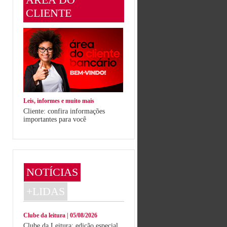
CLIENTE
Leis, informes e muito mais
Cliente: confira informações
importantes para você
NOTÍCIAS
+LIDAS
Clube da leitura | 05/08/2026
Clube da Leitura: edição especial