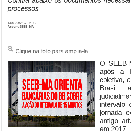
Confira abaixo os documentos necessár
processos.
14/05/2026 às 11:17
Ascom/SEEB-MA
Clique na foto para ampliá-la
O SEEB-M
após a i
coletiva,
Brasil 
judicial
intervalo
jornada ex
antigo ar
em 2017.