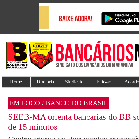
Home
Diretoria
Sindicato
Filie-se
Acordo
EM FOCO / BANCO DO BRASIL
SEEB-MA orienta bancárias do BB sob
de 15 minutos