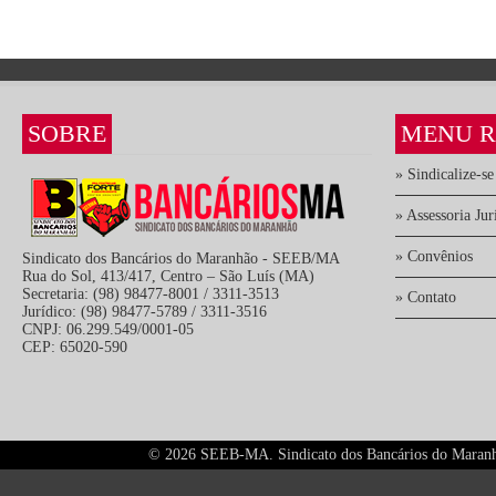
SOBRE
MENU R
» Sindicalize-se
» Assessoria Jur
» Convênios
Sindicato dos Bancários do Maranhão - SEEB/MA
Rua do Sol, 413/417, Centro – São Luís (MA)
Secretaria: (98) 98477-8001 / 3311-3513
» Contato
Jurídico: (98) 98477-5789 / 3311-3516
CNPJ: 06.299.549/0001-05
CEP: 65020-590
©
2026 SEEB-MA. Sindicato dos Bancários do Maranhão