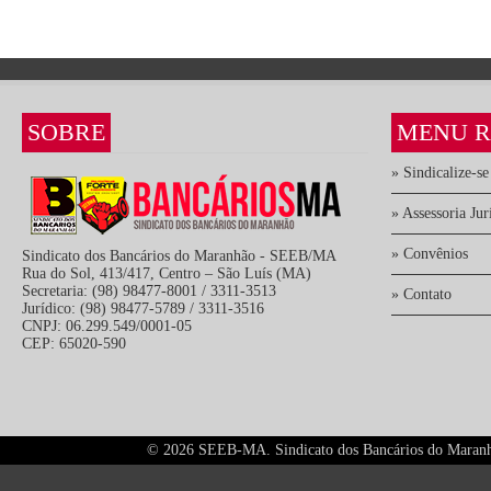
SOBRE
MENU R
» Sindicalize-se
» Assessoria Jur
» Convênios
Sindicato dos Bancários do Maranhão - SEEB/MA
Rua do Sol, 413/417, Centro – São Luís (MA)
Secretaria: (98) 98477-8001 / 3311-3513
» Contato
Jurídico: (98) 98477-5789 / 3311-3516
CNPJ: 06.299.549/0001-05
CEP: 65020-590
©
2026 SEEB-MA. Sindicato dos Bancários do Maranhão