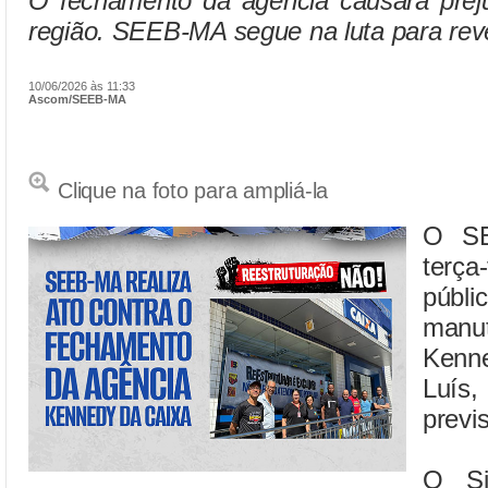
O fechamento da agência causará prej
região. SEEB-MA segue na luta para reve
10/06/2026 às 11:33
Ascom/SEEB-MA
Clique na foto para ampliá-la
O SE
terça
púb
man
Kenn
Luís
previs
O Si