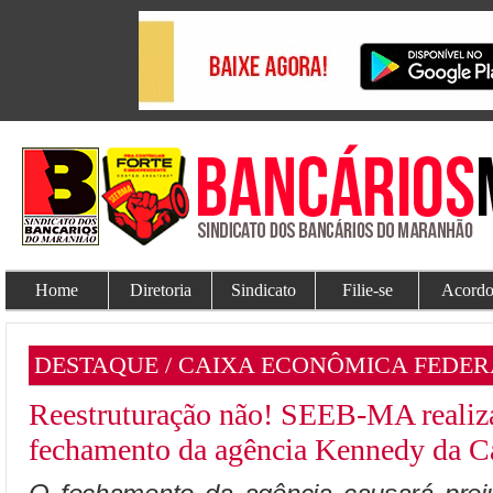
Home
Diretoria
Sindicato
Filie-se
Acordo
DESTAQUE / CAIXA ECONÔMICA FEDER
Reestruturação não! SEEB-MA realiza
fechamento da agência Kennedy da C