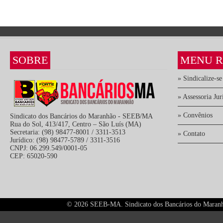
SOBRE
MENU R
» Sindicalize-se
» Assessoria Jur
» Convênios
Sindicato dos Bancários do Maranhão - SEEB/MA
Rua do Sol, 413/417, Centro – São Luís (MA)
Secretaria: (98) 98477-8001 / 3311-3513
» Contato
Jurídico: (98) 98477-5789 / 3311-3516
CNPJ: 06.299.549/0001-05
CEP: 65020-590
©
2026 SEEB-MA. Sindicato dos Bancários do Maranhão