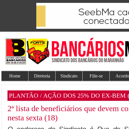
Home
Diretoria
Sindicato
Filie-se
Acordo
PLANTÃO / AÇÃO DOS 25% DO EX-BEM
2ª lista de beneficiários que devem 
nesta sexta (18)