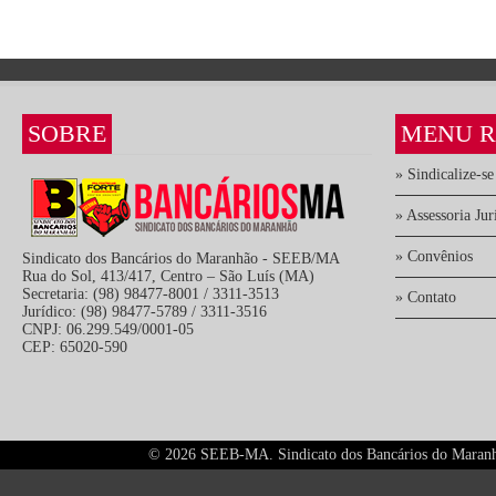
SOBRE
MENU R
» Sindicalize-se
» Assessoria Jur
» Convênios
Sindicato dos Bancários do Maranhão - SEEB/MA
Rua do Sol, 413/417, Centro – São Luís (MA)
Secretaria: (98) 98477-8001 / 3311-3513
» Contato
Jurídico: (98) 98477-5789 / 3311-3516
CNPJ: 06.299.549/0001-05
CEP: 65020-590
©
2026 SEEB-MA. Sindicato dos Bancários do Maranhão