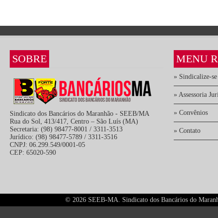
SOBRE
MENU R
» Sindicalize-se
» Assessoria Jur
» Convênios
Sindicato dos Bancários do Maranhão - SEEB/MA
Rua do Sol, 413/417, Centro – São Luís (MA)
Secretaria: (98) 98477-8001 / 3311-3513
» Contato
Jurídico: (98) 98477-5789 / 3311-3516
CNPJ: 06.299.549/0001-05
CEP: 65020-590
©
2026 SEEB-MA. Sindicato dos Bancários do Maranhão