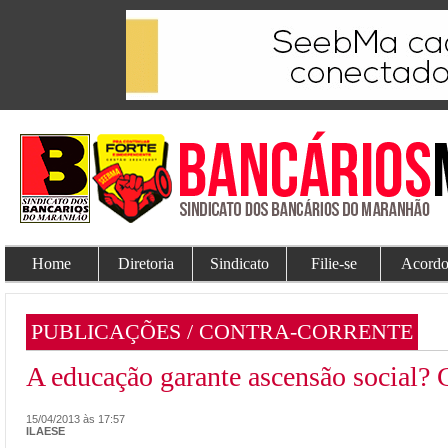
Home
Diretoria
Sindicato
Filie-se
Acordo
PUBLICAÇÕES / CONTRA-CORRENTE
A educação garante ascensão social? 
15/04/2013 às 17:57
ILAESE