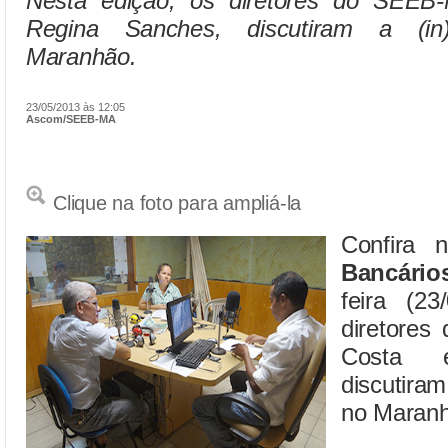
Nesta edição, os diretores do SEEB
Regina Sanches, discutiram a (in
Maranhão.
23/05/2013 às 12:05
Ascom/SEEB-MA
Clique na foto para ampliá-la
Confira 
Bancário
feira (23
diretore
Costa 
discutira
no Maranh