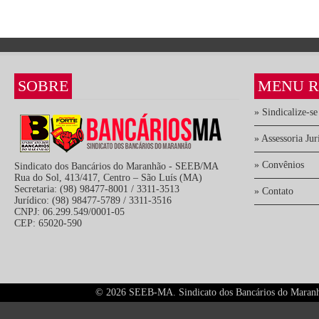
SOBRE
MENU R
» Sindicalize-se
» Assessoria Jur
» Convênios
Sindicato dos Bancários do Maranhão - SEEB/MA
Rua do Sol, 413/417, Centro – São Luís (MA)
Secretaria: (98) 98477-8001 / 3311-3513
» Contato
Jurídico: (98) 98477-5789 / 3311-3516
CNPJ: 06.299.549/0001-05
CEP: 65020-590
©
2026 SEEB-MA. Sindicato dos Bancários do Maranhão