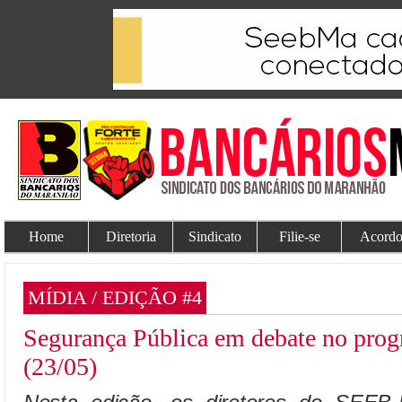
Home
Diretoria
Sindicato
Filie-se
Acordo
MÍDIA / EDIÇÃO #4
Segurança Pública em debate no prog
(23/05)