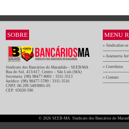
SOBRE
MENU R
» Sindicalize-se
» Assessoria Jur
» Convênios
Sindicato dos Bancários do Maranhão - SEEB/MA
Rua do Sol, 413/417, Centro – São Luís (MA)
Secretaria: (98) 98477-8001 / 3311-3513
» Contato
Jurídico: (98) 98477-5789 / 3311-3516
CNPJ: 06.299.549/0001-05
CEP: 65020-590
©
2026 SEEB-MA. Sindicato dos Bancários do Maranhão