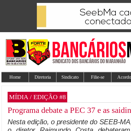
Home
Diretoria
Sindicato
Filie-se
Acordo
MÍDIA / EDIÇÃO #8
Programa debate a PEC 37 e as saidin
Nesta edição, o presidente do SEEB-MA
o diretor Raimundo Costa debater