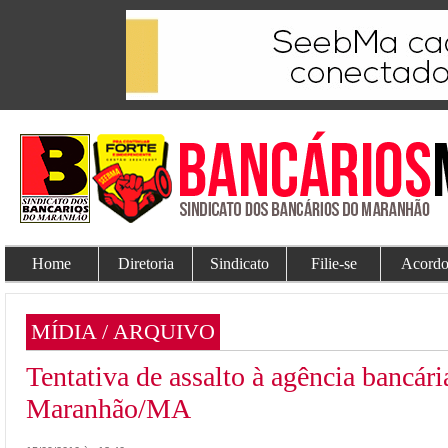
Home
Diretoria
Sindicato
Filie-se
Acordo
MÍDIA / ARQUIVO
Tentativa de assalto à agência bancári
Maranhão/MA