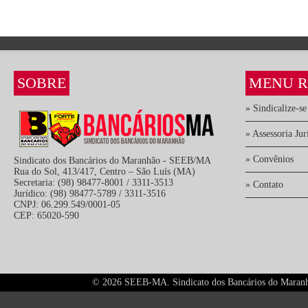
SOBRE
MENU R
» Sindicalize-se
» Assessoria Jur
» Convênios
Sindicato dos Bancários do Maranhão - SEEB/MA
Rua do Sol, 413/417, Centro – São Luís (MA)
Secretaria: (98) 98477-8001 / 3311-3513
» Contato
Jurídico: (98) 98477-5789 / 3311-3516
CNPJ: 06.299.549/0001-05
CEP: 65020-590
©
2026 SEEB-MA. Sindicato dos Bancários do Maranhão