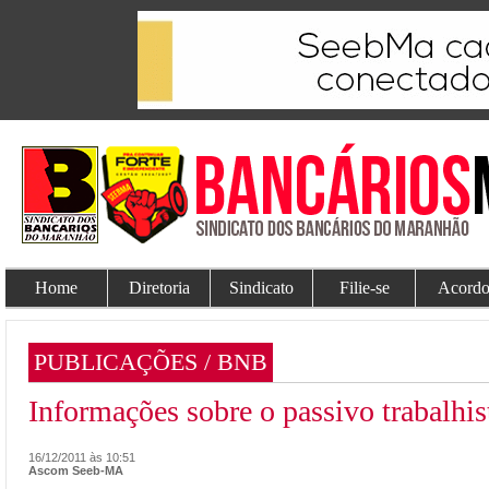
Home
Diretoria
Sindicato
Filie-se
Acordo
PUBLICAÇÕES / BNB
Informações sobre o passivo trabalh
16/12/2011 às 10:51
Ascom Seeb-MA