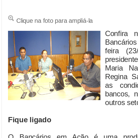
Clique na foto para ampliá-la
Confira 
Bancário
feira (2
preside
Maria Na
Regina Sa
as condi
bancos, n
outros set
Fique ligado
O Bancários em Ação é uma produ