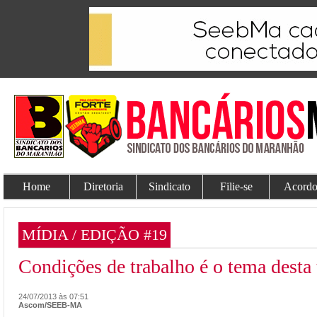
Home
Diretoria
Sindicato
Filie-se
Acordo
MÍDIA / EDIÇÃO #19
Condições de trabalho é o tema desta t
24/07/2013 às 07:51
Ascom/SEEB-MA