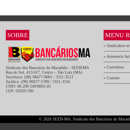
SOBRE
MENU R
» Sindicalize-se
» Assessoria Jur
» Convênios
Sindicato dos Bancários do Maranhão - SEEB/MA
Rua do Sol, 413/417, Centro – São Luís (MA)
Secretaria: (98) 98477-8001 / 3311-3513
» Contato
Jurídico: (98) 98477-5789 / 3311-3516
CNPJ: 06.299.549/0001-05
CEP: 65020-590
©
2026 SEEB-MA. Sindicato dos Bancários do Maranhão