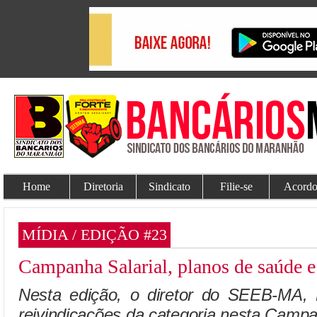
Home
Diretoria
Sindicato
Filie-se
Acordo
MÍDIA / EDIÇÃO #23
Campanha Salarial, planos de saúde 
Nesta edição, o diretor do SEEB-MA, 
reivindicações da categoria nesta Campa