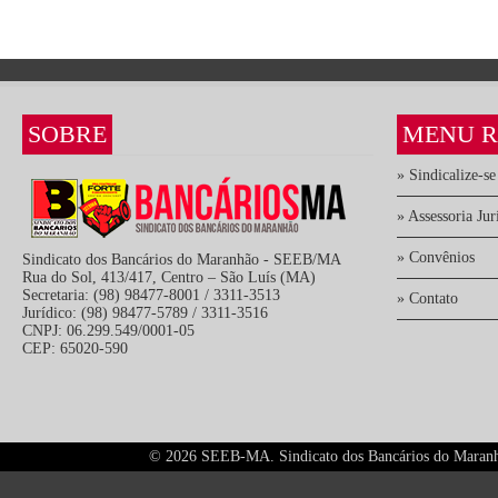
SOBRE
MENU R
» Sindicalize-se
» Assessoria Jur
» Convênios
Sindicato dos Bancários do Maranhão - SEEB/MA
Rua do Sol, 413/417, Centro – São Luís (MA)
Secretaria: (98) 98477-8001 / 3311-3513
» Contato
Jurídico: (98) 98477-5789 / 3311-3516
CNPJ: 06.299.549/0001-05
CEP: 65020-590
©
2026 SEEB-MA. Sindicato dos Bancários do Maranhão