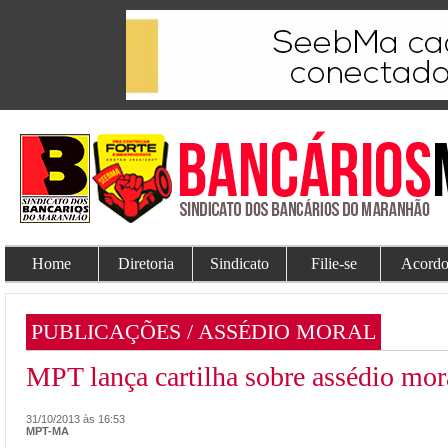
Home
Diretoria
Sindicato
Filie-se
Acordo
PUBLICAÇÕES / ASSÉDIO MORAL
MPT lança cartilha sobre assédio mo
31/10/2013 às 16:53
MPT-MA