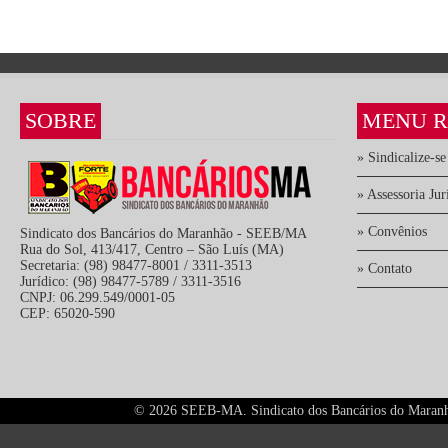
SOBRE
MENU R
» Sindicalize-se
» Assessoria Jur
» Convênios
Sindicato dos Bancários do Maranhão - SEEB/MA
Rua do Sol, 413/417, Centro – São Luís (MA)
Secretaria: (98) 98477-8001 / 3311-3513
» Contato
Jurídico: (98) 98477-5789 / 3311-3516
CNPJ: 06.299.549/0001-05
CEP: 65020-590
©
2026 SEEB-MA. Sindicato dos Bancários do Maranhão