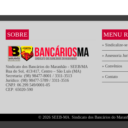
SOBRE
MENU R
» Sindicalize-se
» Assessoria Jur
» Convênios
Sindicato dos Bancários do Maranhão - SEEB/MA
Rua do Sol, 413/417, Centro – São Luís (MA)
Secretaria: (98) 98477-8001 / 3311-3513
» Contato
Jurídico: (98) 98477-5789 / 3311-3516
CNPJ: 06.299.549/0001-05
CEP: 65020-590
©
2026 SEEB-MA. Sindicato dos Bancários do Maranhão