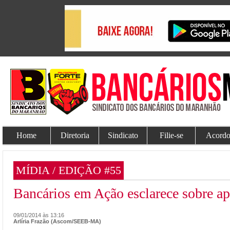
Home
Diretoria
Sindicato
Filie-se
Acordo
MÍDIA / EDIÇÃO #55
Bancários em Ação esclarece sobre ap
09/01/2014 às 13:16
Arlíria Frazão (Ascom/SEEB-MA)