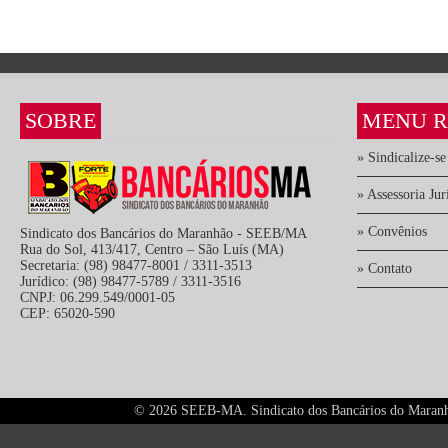
SOBRE
MENU R
» Sindicalize-se
» Assessoria Jur
» Convênios
Sindicato dos Bancários do Maranhão - SEEB/MA
Rua do Sol, 413/417, Centro – São Luís (MA)
Secretaria: (98) 98477-8001 / 3311-3513
» Contato
Jurídico: (98) 98477-5789 / 3311-3516
CNPJ: 06.299.549/0001-05
CEP: 65020-590
©
2026 SEEB-MA. Sindicato dos Bancários do Maranhão