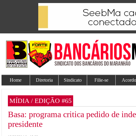
Home
Diretoria
Sindicato
Filie-se
Acordo
MÍDIA / EDIÇÃO #65
Basa: programa critica pedido de inde
presidente