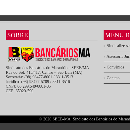
SOBRE
MENU R
» Sindicalize-se
» Assessoria Jur
» Convênios
Sindicato dos Bancários do Maranhão - SEEB/MA
Rua do Sol, 413/417, Centro – São Luís (MA)
Secretaria: (98) 98477-8001 / 3311-3513
» Contato
Jurídico: (98) 98477-5789 / 3311-3516
CNPJ: 06.299.549/0001-05
CEP: 65020-590
©
2026 SEEB-MA. Sindicato dos Bancários do Maranhão