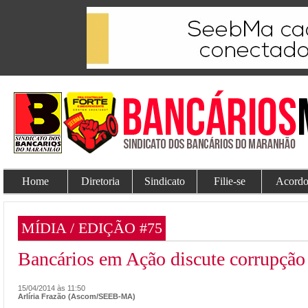
Home
Diretoria
Sindicato
Filie-se
Acordo
MÍDIA / EDIÇÃO #75
Bancários em Ação discute corrupção 
15/04/2014 às 11:50
Arlíria Frazão (Ascom/SEEB-MA)