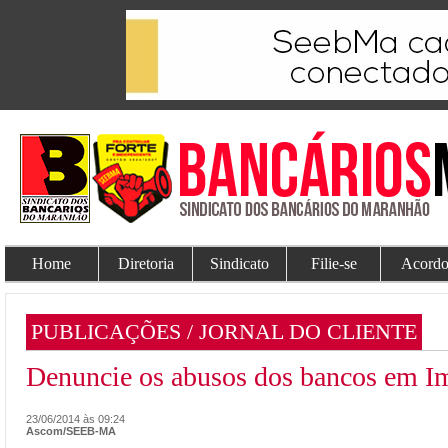
Home
Diretoria
Sindicato
Filie-se
Acordo
PUBLICAÇÕES / JORNAL DO CLIENTE
Denuncie os abusos dos bancos em Imp
23/06/2014 às 09:24
Ascom/SEEB-MA