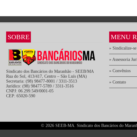
SOBRE
MENU R
» Sindicalize-se
» Assessoria Jur
» Convênios
Sindicato dos Bancários do Maranhão - SEEB/MA
Rua do Sol, 413/417, Centro – São Luís (MA)
Secretaria: (98) 98477-8001 / 3311-3513
» Contato
Jurídico: (98) 98477-5789 / 3311-3516
CNPJ: 06.299.549/0001-05
CEP: 65020-590
©
2026 SEEB-MA. Sindicato dos Bancários do Maranhão