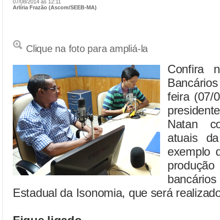
07/08/2014 às 12:11
Arlíria Frazão (Ascom/SEEB-MA)
Clique na foto para ampliá-la
Confira 
Bancários
feira (07/
preside
Natan co
atuais da
exemplo d
produção 
bancári
Estadual da Isonomia, que será realizad