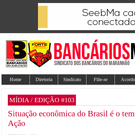
Home
Diretoria
Sindicato
Filie-se
Acordo
MÍDIA / EDIÇÃO #103
Situação econômica do Brasil é o te
Ação