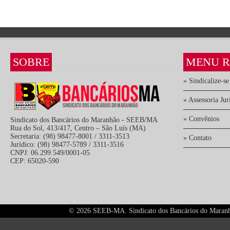
SOBRE
MENU R
» Sindicalize-se
» Assessoria Jur
» Convênios
Sindicato dos Bancários do Maranhão - SEEB/MA
Rua do Sol, 413/417, Centro – São Luís (MA)
Secretaria: (98) 98477-8001 / 3311-3513
» Contato
Jurídico: (98) 98477-5789 / 3311-3516
CNPJ: 06.299.549/0001-05
CEP: 65020-590
©
2026 SEEB-MA. Sindicato dos Bancários do Maranhão