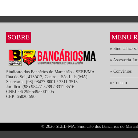
SOBRE
MENU R
» Sindicalize-se
» Assessoria Jur
» Convênios
Sindicato dos Bancários do Maranhão - SEEB/MA
Rua do Sol, 413/417, Centro – São Luís (MA)
Secretaria: (98) 98477-8001 / 3311-3513
» Contato
Jurídico: (98) 98477-5789 / 3311-3516
CNPJ: 06.299.549/0001-05
CEP: 65020-590
©
2026 SEEB-MA. Sindicato dos Bancários do Maranhão