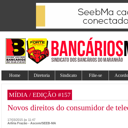
Home
Diretoria
Sindicato
Filie-se
Acordo
MÍDIA / EDIÇÃO #157
Novos direitos do consumidor de tel
17/03/2015 às 11:47
Arlíria Frazão - Ascom/SEEB-MA