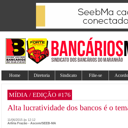
Home
Diretoria
Sindicato
Filie-se
Acordo
MÍDIA / EDIÇÃO #176
Alta lucratividade dos bancos é o tem
11/06/2015 às 12:12
Arlíria Frazão - Ascom/SEEB-MA