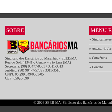
SOBRE
MENU R
» Sindicalize-se
» Assessoria Jur
» Convênios
Sindicato dos Bancários do Maranhão - SEEB/MA
Rua do Sol, 413/417, Centro – São Luís (MA)
Secretaria: (98) 98477-8001 / 3311-3513
» Contato
Jurídico: (98) 98477-5789 / 3311-3516
CNPJ: 06.299.549/0001-05
CEP: 65020-590
©
2026 SEEB-MA. Sindicato dos Bancários do Maranhão