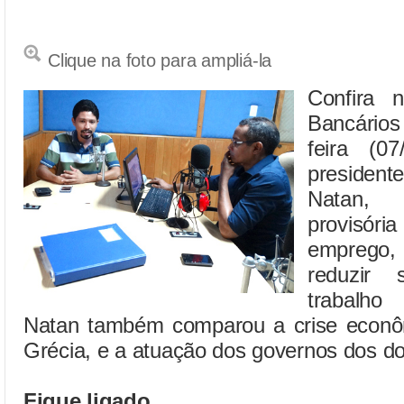
Clique na foto para ampliá-la
Confira 
Bancário
feira (0
preside
Natan,
provisóri
emprego, 
reduzir 
trabalho
Natan também comparou a crise econô
Grécia, e a atuação dos governos dos do
Fique ligado