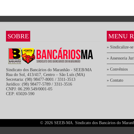
SOBRE
MENU R
» Sindicalize-se
» Assessoria Jur
» Convênios
Sindicato dos Bancários do Maranhão - SEEB/MA
Rua do Sol, 413/417, Centro – São Luís (MA)
Secretaria: (98) 98477-8001 / 3311-3513
» Contato
Jurídico: (98) 98477-5789 / 3311-3516
CNPJ: 06.299.549/0001-05
CEP: 65020-590
©
2026 SEEB-MA. Sindicato dos Bancários do Maranhão