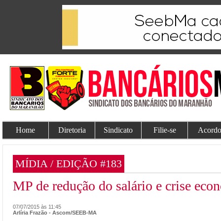
Home
Diretoria
Sindicato
Filie-se
Acordo
MÍDIA / EDIÇÃO #183
MP de redução do salário e crise eco
07/07/2015 às 11:45
Arlíria Frazão - Ascom/SEEB-MA