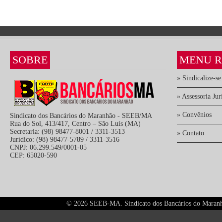
SOBRE
MENU R
» Sindicalize-se
» Assessoria Jur
» Convênios
Sindicato dos Bancários do Maranhão - SEEB/MA
Rua do Sol, 413/417, Centro – São Luís (MA)
Secretaria: (98) 98477-8001 / 3311-3513
» Contato
Jurídico: (98) 98477-5789 / 3311-3516
CNPJ: 06.299.549/0001-05
CEP: 65020-590
©
2026 SEEB-MA. Sindicato dos Bancários do Maranhão