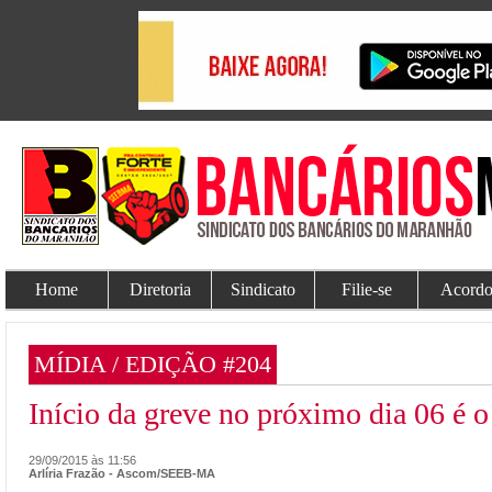
Home
Diretoria
Sindicato
Filie-se
Acordo
MÍDIA / EDIÇÃO #204
Início da greve no próximo dia 06 é o
29/09/2015 às 11:56
Arlíria Frazão - Ascom/SEEB-MA