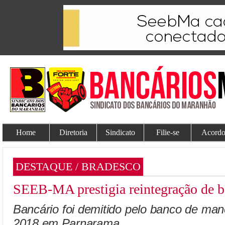
Home
Diretoria
Sindicato
Filie-se
Acordo
DESTAQUE / BRADESCO
SEEB-MA prestigia reintegração de b
Bancário foi demitido pelo banco de mane
2018 em Parnarama.