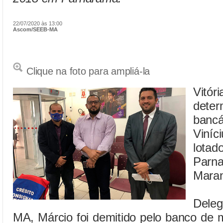
22/07/2020 às 13:00
Ascom/SEEB-MA
Clique na foto para ampliá-la
Vitór
deter
bancá
Viníc
lot
Parn
Mara
Dele
MA, Márcio foi demitido pelo banco de m