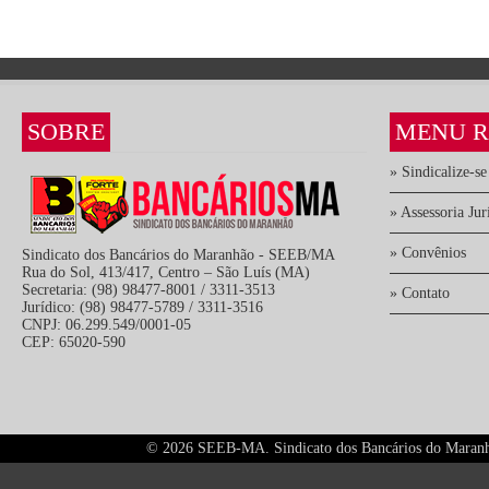
SOBRE
MENU R
» Sindicalize-se
» Assessoria Jur
» Convênios
Sindicato dos Bancários do Maranhão - SEEB/MA
Rua do Sol, 413/417, Centro – São Luís (MA)
Secretaria: (98) 98477-8001 / 3311-3513
» Contato
Jurídico: (98) 98477-5789 / 3311-3516
CNPJ: 06.299.549/0001-05
CEP: 65020-590
©
2026 SEEB-MA. Sindicato dos Bancários do Maranhão