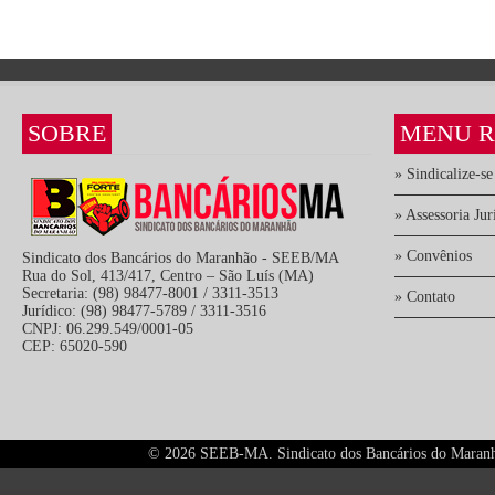
SOBRE
MENU R
» Sindicalize-se
» Assessoria Jur
» Convênios
Sindicato dos Bancários do Maranhão - SEEB/MA
Rua do Sol, 413/417, Centro – São Luís (MA)
Secretaria: (98) 98477-8001 / 3311-3513
» Contato
Jurídico: (98) 98477-5789 / 3311-3516
CNPJ: 06.299.549/0001-05
CEP: 65020-590
©
2026 SEEB-MA. Sindicato dos Bancários do Maranhão