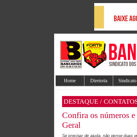
Home
Diretoria
Sindicato
DESTAQUE / CONTATO
Confira os números e 
Geral
Se precisar de ajuda, não pense duas v