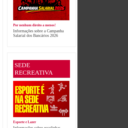
Por nenhum direito a menos!
Informações sobre a Campanha
Salarial dos Bancários 2026
SEDE
RECREATIVA
Esporte e Lazer
Informações sobre escolinhas,