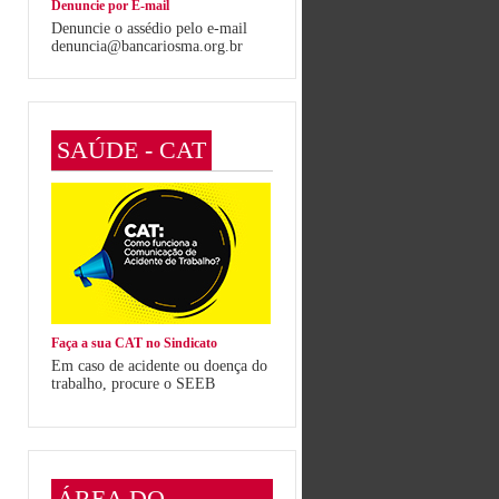
Denuncie por E-mail
Denuncie o assédio pelo e-mail
denuncia@bancariosma.org.br
SAÚDE - CAT
Faça a sua CAT no Sindicato
Em caso de acidente ou doença do
trabalho, procure o SEEB
ÁREA DO