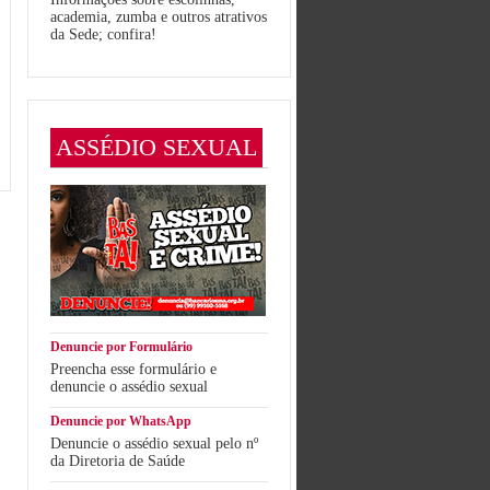
academia, zumba e outros atrativos
da Sede; confira!
ASSÉDIO SEXUAL
Denuncie por Formulário
Preencha esse formulário e
denuncie o assédio sexual
Denuncie por WhatsApp
Denuncie o assédio sexual pelo nº
da Diretoria de Saúde