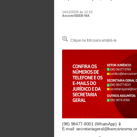
14/12/2025 às 12:10
Ascom/SEEB-MA
Clique na foto para ampliá-la
(98) 98477-8001 (WhatsApp) 📱
E-mail: secretariageral@bancariosma.or