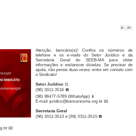
A-
A+
Atenção, bancário(a)! Confira os números de
telefone e os e-mails do Setor Jurídico e da
Secretaria Geral do SEEB-MA para obter
informações e esclarecer dúvidas. Se precisar de
ajuda, não pense duas vezes: entre em contato com
o Sindicato!
Setor Jurídico
⚖️
(98) 3311-3516 ☎️
(98) 98477-5789 (WhatsApp) 📱
E-mail: juridico@bancariosma.org.br 📧
Secretaria Geral
(98) 3311-3513 e (98) 3311-3515 ☎️
g.br 📧