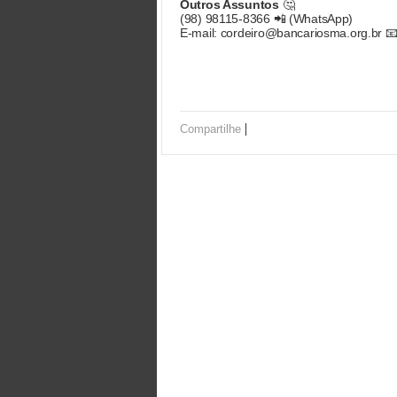
Outros Assuntos
🤔
(98) 98115-8366 📲 (WhatsApp)
E-mail: cordeiro@bancariosma.org.br 
|
Compartilhe