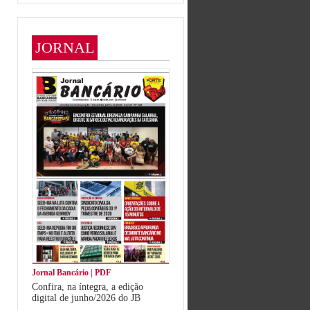
JORNAL
Jornal Bancário | PDF
Confira, na íntegra, a edição
digital de junho/2026 do JB