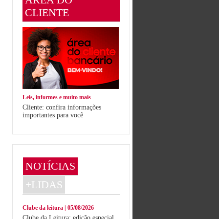
CLIENTE
Leis, informes e muito mais
Cliente: confira informações
importantes para você
NOTÍCIAS
+LIDAS
Clube da leitura | 05/08/2026
Clube da Leitura: edição especial