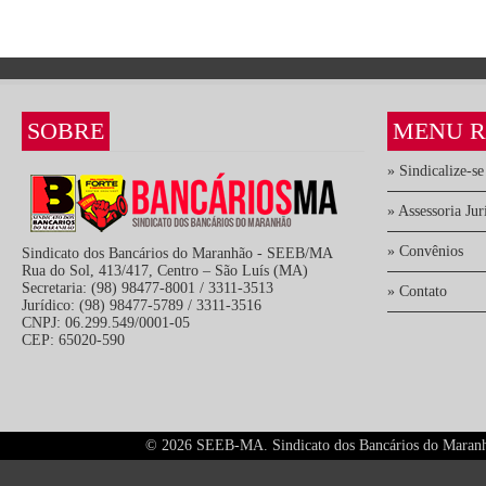
SOBRE
MENU R
» Sindicalize-se
» Assessoria Jur
» Convênios
Sindicato dos Bancários do Maranhão - SEEB/MA
Rua do Sol, 413/417, Centro – São Luís (MA)
Secretaria: (98) 98477-8001 / 3311-3513
» Contato
Jurídico: (98) 98477-5789 / 3311-3516
CNPJ: 06.299.549/0001-05
CEP: 65020-590
©
2026 SEEB-MA. Sindicato dos Bancários do Maranhão