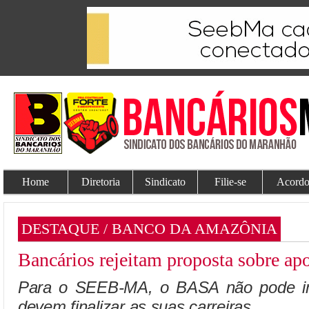
Home
Diretoria
Sindicato
Filie-se
Acordo
DESTAQUE / BANCO DA AMAZÔNIA
Bancários rejeitam proposta sobre ap
Para o SEEB-MA, o BASA não pode im
devem finalizar as suas carreiras.