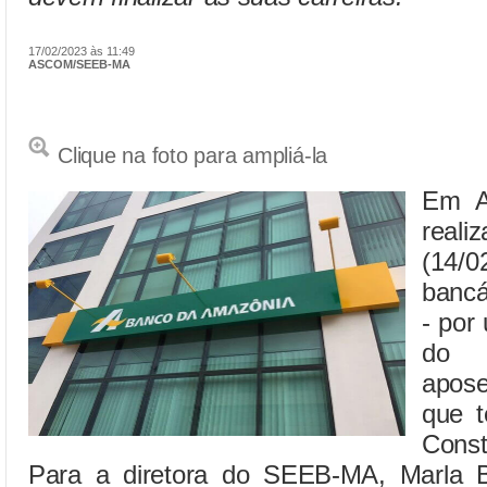
17/02/2023 às 11:49
ASCOM/SEEB-MA
Clique na foto para ampliá-la
Em As
real
(14
bancá
- por
do 
apos
que 
Const
Para a diretora do SEEB-MA, Marla B