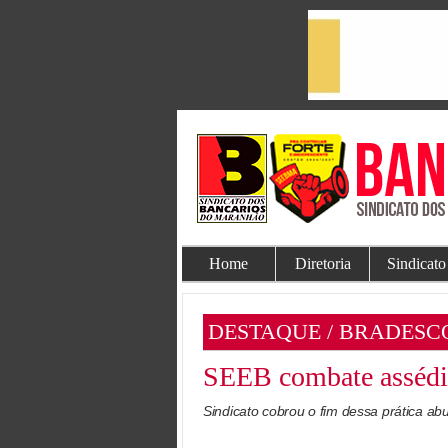
Home
Diretoria
Sindicato
DESTAQUE / BRADESC
SEEB combate assédio
Sindicato cobrou o fim dessa prática ab