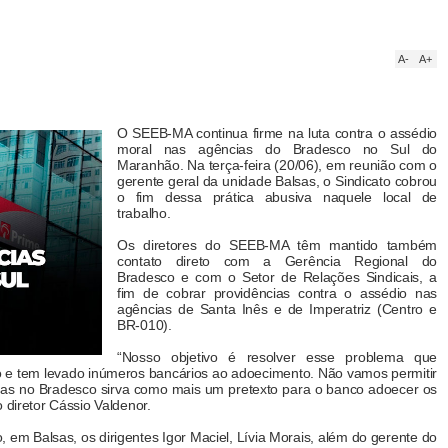
A-
A+
O SEEB-MA continua firme na luta contra o assédio
moral nas agências do Bradesco no Sul do
Maranhão. Na terça-feira (20/06), em reunião com o
gerente geral da unidade Balsas, o Sindicato cobrou
o fim dessa prática abusiva naquele local de
trabalho.
Os diretores do SEEB-MA têm mantido também
contato direto com a Gerência Regional do
Bradesco e com o Setor de Relações Sindicais, a
fim de cobrar providências contra o assédio nas
agências de Santa Inês e de Imperatriz (Centro e
BR-010).
“Nosso objetivo é resolver esse problema que
o e tem levado inúmeros bancários ao adoecimento. Não vamos permitir
nas no Bradesco sirva como mais um pretexto para o banco adoecer os
 diretor Cássio Valdenor.
, em Balsas, os dirigentes Igor Maciel, Lívia Morais, além do gerente do