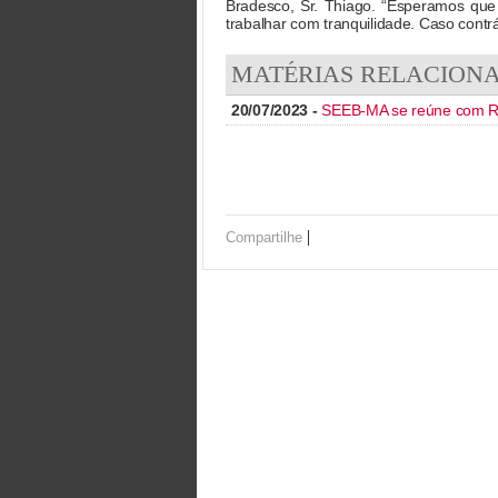
Bradesco, Sr. Thiago. “Esperamos qu
trabalhar com tranquilidade. Caso contrá
MATÉRIAS RELACION
20/07/2023 -
SEEB-MA se reúne com Re
|
Compartilhe