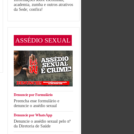
academia, zumba e outros atrativos
da Sede; confira!
ASSÉDIO SEXUAL
Denuncie por Formulário
Preencha esse formulário e
denuncie o assédio sexual
Denuncie por WhatsApp
Denuncie o assédio sexual pelo nº
da Diretoria de Saúde