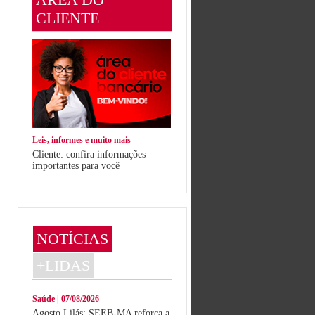
CLIENTE
Leis, informes e muito mais
Cliente: confira informações
importantes para você
NOTÍCIAS
+LIDAS
Saúde | 07/08/2026
Agosto Lilás: SEEB-MA reforça a