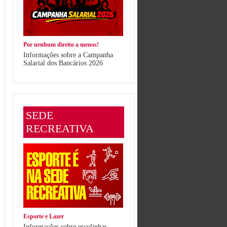
Por nenhum direito a menos!
Informações sobre a Campanha
Salarial dos Bancários 2026
SEDE
RECREATIVA
Esporte e Lazer
Informações sobre escolinhas,