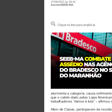
27/06/2023 às 09:42
Ascom/SEEB-MA
Clique na foto para ampliá-la
atormenta a categoria, causa sofriment
que o calote dado pelas Lojas America
trabalhadores. Vamos à luta” – afirmou o
Além de Cássio, participaram da reunião