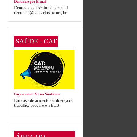
Denuncie por E-mail
Denuncie o assédio pelo e-mail
denuncia@bancariosma.org.br
SAÚDE - CAT
Faça a sua CAT no Sindicato
Em caso de acidente ou doença do
trabalho, procure o SEEB
ÁREA DO