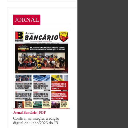
JORNAL
Jornal Bancário | PDF
Confira, na íntegra, a edição
digital de junho/2026 do JB