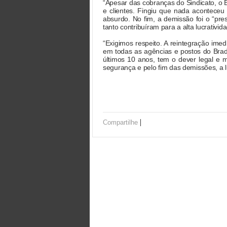
“Apesar das cobranças do Sindicato, o B
e clientes. Fingiu que nada acontece
absurdo. No fim, a demissão foi o “pr
tanto contribuíram para a alta lucrativi
“Exigimos respeito. A reintegração imed
em todas as agências e postos do Bra
últimos 10 anos, tem o dever legal e 
segurança e pelo fim das demissões, a lu
|
Compartilhe