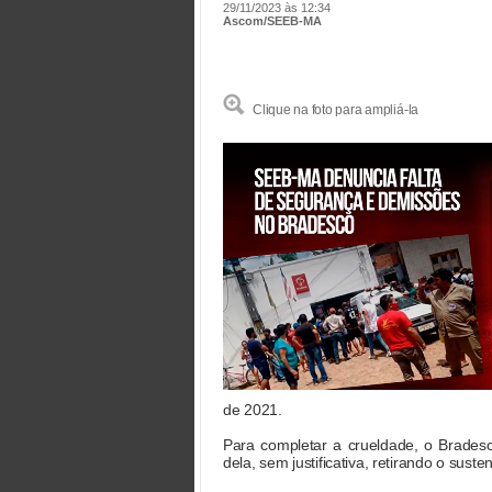
29/11/2023 às 12:34
Ascom/SEEB-MA
Clique na foto para ampliá-la
de 2021.
Para completar a crueldade, o Brades
dela, sem justificativa, retirando o sust