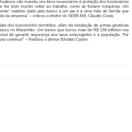
radesco não investiu nos itens necessários à proteção dos funcionários
u e fez todo mundo voltar ao trabalho, como se fossem máquinas. Um
esente” natalino dado pelo banco a um pai e a uma mãe de família que
dade da empresa” – criticou o diretor do SEEB-MA, Cláudio Costa.
iata dos funcionários demitidos, além da instalação de portas giratórias
desco no Maranhão. Um banco que lucrou mais de R$ 196 bilhões nos
moral de garantir segurança aos seus empregados e à população. Por
ta continua!” – finalizou o diretor Edvaldo Castro.