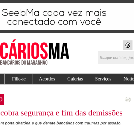
Filie-se
Acordos
Galerias
Serviços
Notíc
O
obra segurança e fim das demissões
 porta giratória e que demite bancários com traumas por assalto.