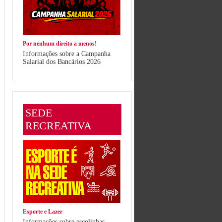
Por nenhum direito a menos!
Informações sobre a Campanha
Salarial dos Bancários 2026
SEDE
RECREATIVA
Esporte e Lazer
Informações sobre escolinhas,