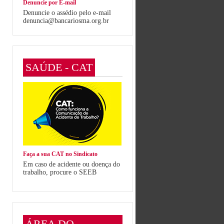
Denuncie por E-mail
Denuncie o assédio pelo e-mail
denuncia@bancariosma.org.br
SAÚDE - CAT
Faça a sua CAT no Sindicato
Em caso de acidente ou doença do
trabalho, procure o SEEB
ÁREA DO