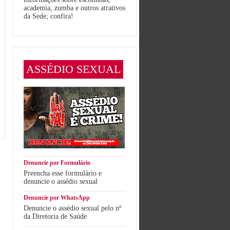
academia, zumba e outros atrativos
da Sede; confira!
ASSÉDIO SEXUAL
Denuncie por Formulário
Preencha esse formulário e
denuncie o assédio sexual
Denuncie por WhatsApp
Denuncie o assédio sexual pelo nº
da Diretoria de Saúde