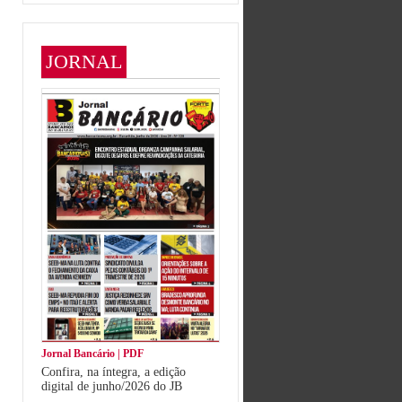
JORNAL
Jornal Bancário | PDF
Confira, na íntegra, a edição
digital de junho/2026 do JB