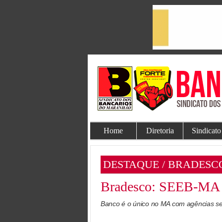
Home
Diretoria
Sindicato
DESTAQUE / BRADESC
Bradesco: SEEB-MA c
Banco é o único no MA com agências sem