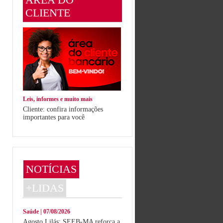
CLIENTE
Leis, informes e muito mais
Cliente: confira informações
importantes para você
NOTÍCIAS
+LIDAS
Saúde | 07/08/2026
Agosto Lilás: SEEB-MA reforça a