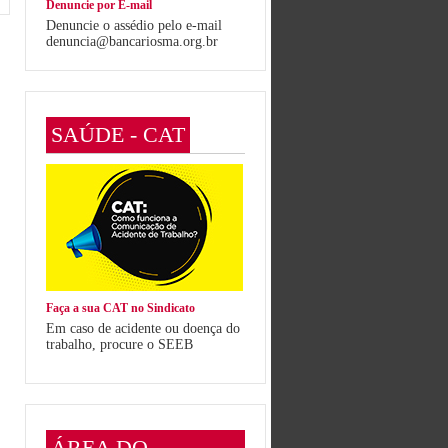
Denuncie por E-mail
Denuncie o assédio pelo e-mail
denuncia@bancariosma.org.br
SAÚDE - CAT
Faça a sua CAT no Sindicato
Em caso de acidente ou doença do
trabalho, procure o SEEB
ÁREA DO