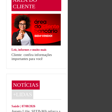
CLIENTE
Leis, informes e muito mais
Cliente: confira informações
importantes para você
NOTÍCIAS
+LIDAS
Saúde | 07/08/2026
Agosto Lilás: SEEB-MA reforça a