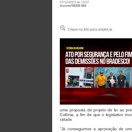
07/12/2023 às 13:07
Ascom/SEEB-MA
Clique na foto para ampliá-la
uma proposta de projeto de lei ao pr
Colônia, a fim de que o legislativo mu
cidade.
“Já conseguimos a aprovação de uma