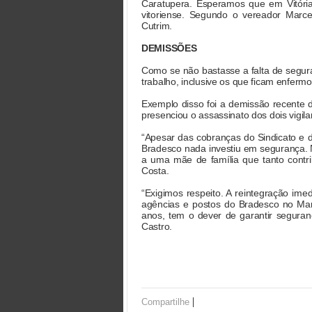
Caratupera. Esperamos que em Vitória
vitoriense. Segundo o vereador Marcel
Cutrim.
DEMISSÕES
Como se não bastasse a falta de segura
trabalho, inclusive os que ficam enfer
Exemplo disso foi a demissão recente 
presenciou o assassinato dos dois vigila
“Apesar das cobranças do Sindicato e
Bradesco nada investiu em segurança. N
a uma mãe de família que tanto contrib
Costa.
“Exigimos respeito. A reintegração ime
agências e postos do Bradesco no Ma
anos, tem o dever de garantir seguran
Castro.
|
Compartilhe