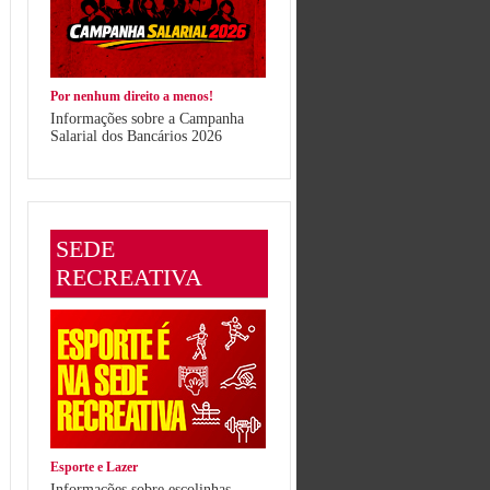
Por nenhum direito a menos!
Informações sobre a Campanha
Salarial dos Bancários 2026
SEDE
RECREATIVA
Esporte e Lazer
Informações sobre escolinhas,