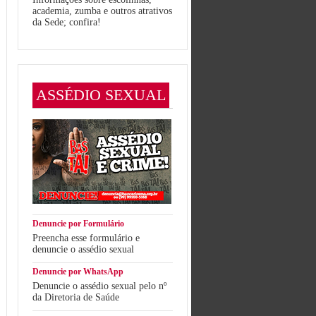
academia, zumba e outros atrativos
da Sede; confira!
ASSÉDIO SEXUAL
Denuncie por Formulário
Preencha esse formulário e
denuncie o assédio sexual
Denuncie por WhatsApp
Denuncie o assédio sexual pelo nº
da Diretoria de Saúde