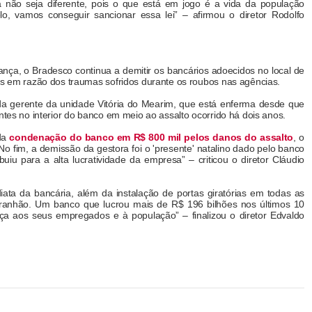
 não seja diferente, pois o que está em jogo é a vida da população
o, vamos conseguir sancionar essa lei” – afirmou o diretor Rodolfo
nça, o Bradesco continua a demitir os bancários adoecidos no local de
mos em razão dos traumas sofridos durante os roubos nas agências.
da gerente da unidade Vitória do Mearim, que está enferma desde que
ntes no interior do banco em meio ao assalto ocorrido há dois anos.
 da
condenação do banco em R$ 800 mil pelos danos do assalto
, o
o fim, a demissão da gestora foi o 'presente' natalino dado pelo banco
uiu para a alta lucratividade da empresa” – criticou o diretor Cláudio
diata da bancária, além da instalação de portas giratórias em todas as
ranhão. Um banco que lucrou mais de R$ 196 bilhões nos últimos 10
ça aos seus empregados e à população” – finalizou o diretor Edvaldo