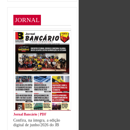
JORNAL
Jornal Bancário | PDF
Confira, na íntegra, a edição
digital de junho/2026 do JB