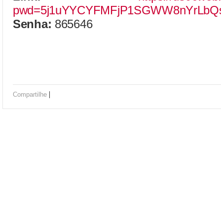
pwd=5j1uYYCYFMFjP1SGWW8nYrLbQs
Senha:
865646
|
Compartilhe