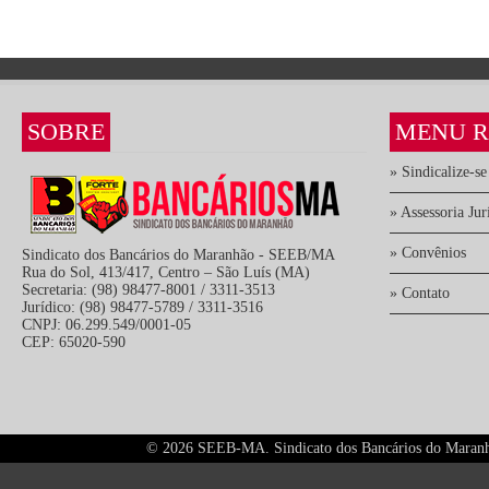
SOBRE
MENU R
» Sindicalize-se
» Assessoria Jur
» Convênios
Sindicato dos Bancários do Maranhão - SEEB/MA
Rua do Sol, 413/417, Centro – São Luís (MA)
Secretaria: (98) 98477-8001 / 3311-3513
» Contato
Jurídico: (98) 98477-5789 / 3311-3516
CNPJ: 06.299.549/0001-05
CEP: 65020-590
©
2026 SEEB-MA. Sindicato dos Bancários do Maranhão