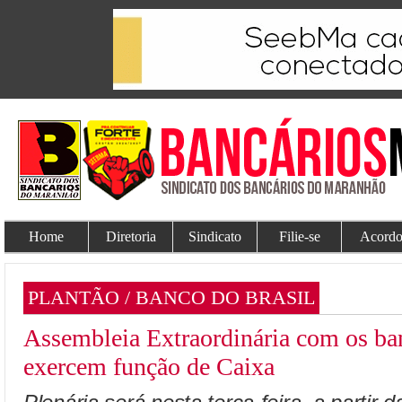
Home
Diretoria
Sindicato
Filie-se
Acordo
PLANTÃO / BANCO DO BRASIL
Assembleia Extraordinária com os ba
exercem função de Caixa