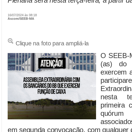
Plenária será nesta terça-feira, a partir d
16/07/2024 às 08:18
Ascom/SEEB-MA
Clique na foto para ampliá-la
O SEEB-M
(as) do
exercem a
partici
Extraord
nesta te
primeira
quórum
associad
em segunda convocação, com qualquer 