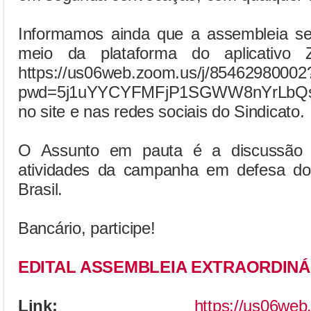
Informamos ainda que a assembleia ser
meio da plataforma do aplicativo 
https://us06web.zoom.us/j/85462980002
pwd=5j1uYYCYFMFjP1SGWW8nYrLbQsU2
no site e nas redes sociais do Sindicato.
O Assunto em pauta é a discussão e
atividades da campanha em defesa d
Brasil.
Bancário, participe!
EDITAL ASSEMBLEIA EXTRAORDINÁ
Link:
https://us06we