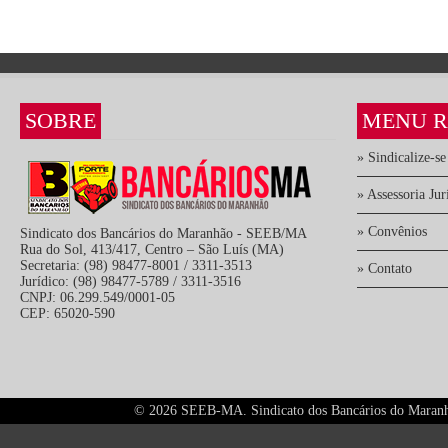
SOBRE
MENU R
» Sindicalize-se
» Assessoria Jur
» Convênios
Sindicato dos Bancários do Maranhão - SEEB/MA
Rua do Sol, 413/417, Centro – São Luís (MA)
Secretaria: (98) 98477-8001 / 3311-3513
» Contato
Jurídico: (98) 98477-5789 / 3311-3516
CNPJ: 06.299.549/0001-05
CEP: 65020-590
©
2026 SEEB-MA. Sindicato dos Bancários do Maranhão