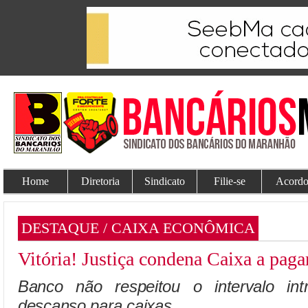
Home
Diretoria
Sindicato
Filie-se
Acordo
DESTAQUE / CAIXA ECONÔMICA
Vitória! Justiça condena Caixa a paga
Banco não respeitou o intervalo in
descanso para caixas.