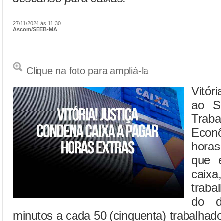
27/11/2024 às 11:30
Ascom/SEEB-MA
Clique na foto para ampliá-la
Vitór
ao S
Trab
Econ
horas
que 
caix
traba
do d
minutos a cada 50 (cinquenta) trabalhad