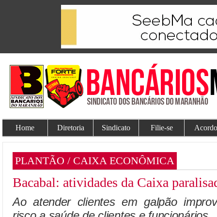
Home
Diretoria
Sindicato
Filie-se
Acordo
PLANTÃO / CAIXA ECONÔMICA
Bacabal: atividades da Caixa paralisa
Ao atender clientes em galpão impro
risco a saúde de clientes e funcionários.