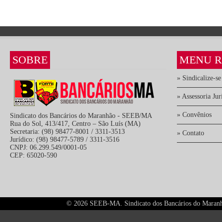
SOBRE
MENU R
» Sindicalize-se
» Assessoria Jur
» Convênios
Sindicato dos Bancários do Maranhão - SEEB/MA
Rua do Sol, 413/417, Centro – São Luís (MA)
Secretaria: (98) 98477-8001 / 3311-3513
» Contato
Jurídico: (98) 98477-5789 / 3311-3516
CNPJ: 06.299.549/0001-05
CEP: 65020-590
©
2026 SEEB-MA. Sindicato dos Bancários do Maranhão