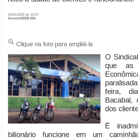
25/01/2025 às 10:07
Ascom/SEEB-MA
Clique na foto para ampliá-la
O Sindica
que as 
Econôm
paralisad
feira, d
Bacabal, 
dos client
É inadm
bilionário funcione em um caminh