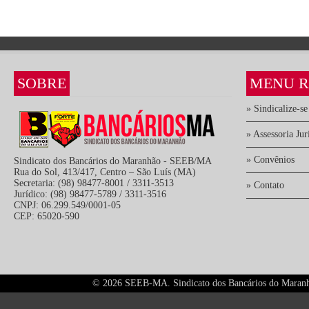
SOBRE
MENU R
» Sindicalize-se
» Assessoria Jur
» Convênios
Sindicato dos Bancários do Maranhão - SEEB/MA
Rua do Sol, 413/417, Centro – São Luís (MA)
Secretaria: (98) 98477-8001 / 3311-3513
» Contato
Jurídico: (98) 98477-5789 / 3311-3516
CNPJ: 06.299.549/0001-05
CEP: 65020-590
©
2026 SEEB-MA. Sindicato dos Bancários do Maranhão