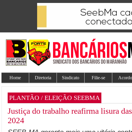
Home
Diretoria
Sindicato
Filie-se
Acordo
PLANTÃO / ELEIÇÃO SEEBMA
Justiça do trabalho reafirma lisura 
2024