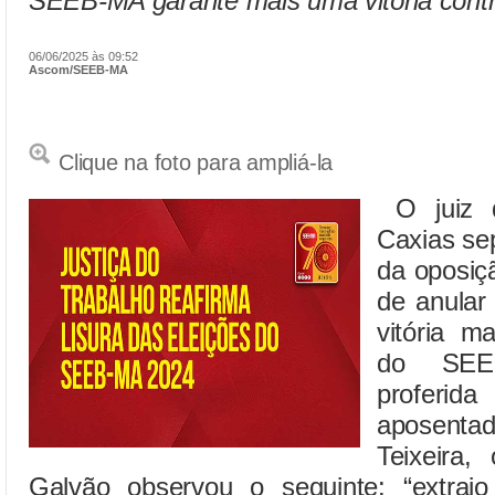
SEEB-MA garante mais uma vitória co
06/06/2025 às 09:52
Ascom/SEEB-MA
Clique na foto para ampliá-la
O juiz d
Caxias se
da oposiç
de anular
vitória m
do SEE
proferida
aposen
Teixeira,
Galvão observou o seguinte: “extra