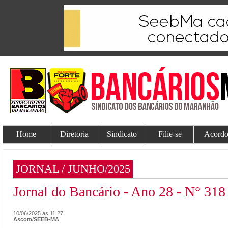
Home
Diretoria
Sindicato
Filie-se
Acordo
JORNAL / JUNHO/2025
Jornal do Bancário - Ano 28 - N° 318
10/06/2025 às 11:27
Ascom/SEEB-MA