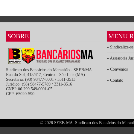
SOBRE
MENU R
» Sindicalize-se
» Assessoria Jur
» Convênios
Sindicato dos Bancários do Maranhão - SEEB/MA
Rua do Sol, 413/417, Centro – São Luís (MA)
Secretaria: (98) 98477-8001 / 3311-3513
» Contato
Jurídico: (98) 98477-5789 / 3311-3516
CNPJ: 06.299.549/0001-05
CEP: 65020-590
©
2026 SEEB-MA. Sindicato dos Bancários do Maranhão