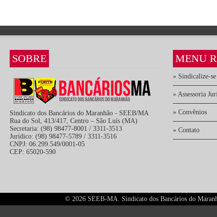
SOBRE
MENU R
» Sindicalize-se
» Assessoria Jur
» Convênios
Sindicato dos Bancários do Maranhão - SEEB/MA
Rua do Sol, 413/417, Centro – São Luís (MA)
Secretaria: (98) 98477-8001 / 3311-3513
» Contato
Jurídico: (98) 98477-5789 / 3311-3516
CNPJ: 06.299.549/0001-05
CEP: 65020-590
©
2026 SEEB-MA. Sindicato dos Bancários do Maranhão