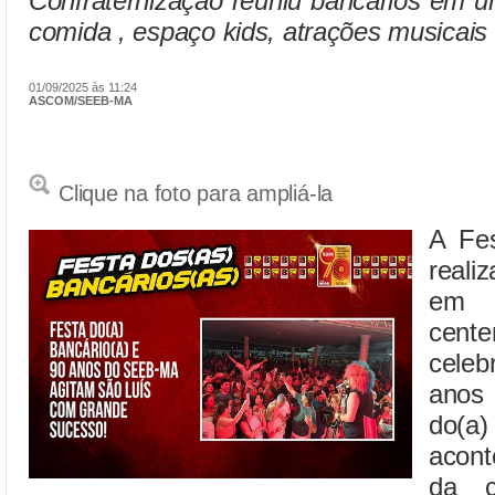
Confraternização reuniu bancários em u
comida , espaço kids, atrações musicais 
01/09/2025 às 11:24
ASCOM/SEEB-MA
Clique na foto para ampliá-la
A Fes
reali
em 
cent
celeb
anos
do(a)
acont
da c