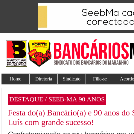
Home
Diretoria
Sindicato
Filie-se
Acordo
DESTAQUE / SEEB-MA 90 ANOS
Festa do(a) Bancário(a) e 90 anos 
Luís com grande sucesso!