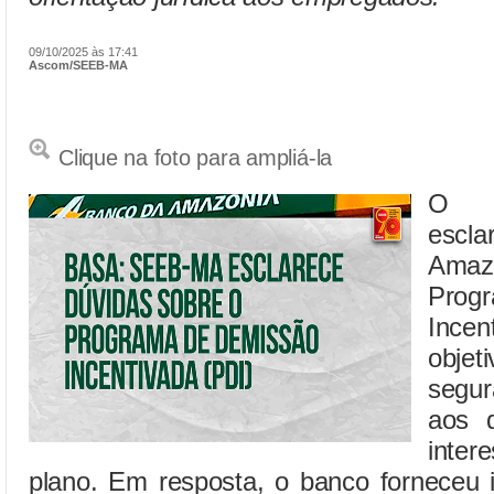
09/10/2025 às 17:41
Ascom/SEEB-MA
Clique na foto para ampliá-la
O S
escla
Amaz
Prog
Ince
obje
segur
aos d
inte
plano. Em resposta, o banco forneceu 