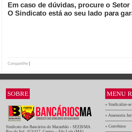
Em caso de dúvidas, procure o Setor 
O Sindicato está ao seu lado para gara
|
Compartilhe
SOBRE
MENU R
» Sindicalize-se
» Assessoria Jur
» Convênios
Sindicato dos Bancários do Maranhão - SEEB/MA
Rua do Sol, 413/417, Centro – São Luís (MA)