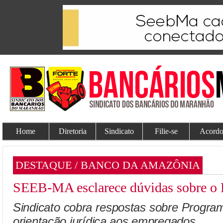
Home
Diretoria
Sindicato
Filie-se
Acordo
DESTAQUE / BANCO DA AMAZÔNIA
SEEB-MA esclarece dúvidas sobre 
Sindicato cobra respostas sobre Progra
orientação jurídica aos empregados.