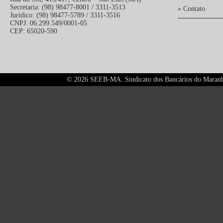
Secretaria: (98) 98477-8001 / 3311-3513
» Contato
Jurídico: (98) 98477-5789 / 3311-3516
CNPJ: 06.299.549/0001-05
CEP: 65020-590
©
2026 SEEB-MA. Sindicato dos Bancários do Maranhão