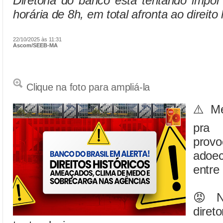
Diretoria do banco está tentando impo
horária de 8h, em total afronta ao direito 
22/10/2025 às 11:31
Ascom/SEEB-MA
Clique na foto para ampliá-la
⚠️ Me
pra
prov
adoe
entre
😡 N
dire