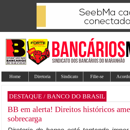
Home
Diretoria
Sindicato
Filie-se
Acordo
DESTAQUE / BANCO DO BRASIL
BB em alerta! Direitos históricos am
sobrecarga