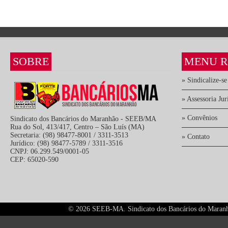
SOBRE
MENU R
» Sindicalize-se
» Assessoria Jur
» Convênios
Sindicato dos Bancários do Maranhão - SEEB/MA
Rua do Sol, 413/417, Centro – São Luís (MA)
Secretaria: (98) 98477-8001 / 3311-3513
» Contato
Jurídico: (98) 98477-5789 / 3311-3516
CNPJ: 06.299.549/0001-05
CEP: 65020-590
©
2026 SEEB-MA. Sindicato dos Bancários do Maranhão