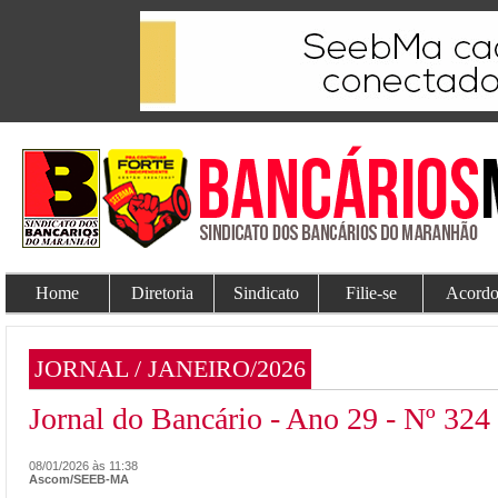
Home
Diretoria
Sindicato
Filie-se
Acordo
JORNAL / JANEIRO/2026
Jornal do Bancário - Ano 29 - Nº 324
08/01/2026 às 11:38
Ascom/SEEB-MA