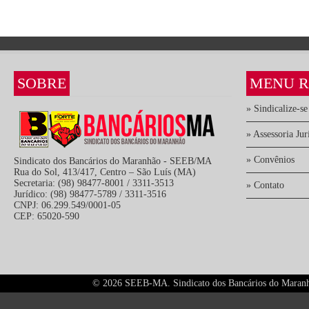
SOBRE
MENU R
» Sindicalize-se
» Assessoria Jur
» Convênios
Sindicato dos Bancários do Maranhão - SEEB/MA
Rua do Sol, 413/417, Centro – São Luís (MA)
Secretaria: (98) 98477-8001 / 3311-3513
» Contato
Jurídico: (98) 98477-5789 / 3311-3516
CNPJ: 06.299.549/0001-05
CEP: 65020-590
©
2026 SEEB-MA. Sindicato dos Bancários do Maranhão