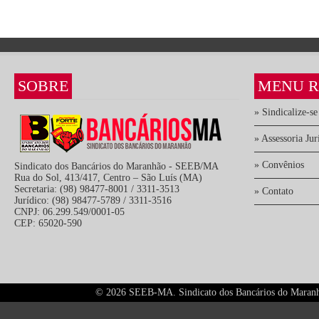
SOBRE
MENU R
» Sindicalize-se
» Assessoria Jur
» Convênios
Sindicato dos Bancários do Maranhão - SEEB/MA
Rua do Sol, 413/417, Centro – São Luís (MA)
Secretaria: (98) 98477-8001 / 3311-3513
» Contato
Jurídico: (98) 98477-5789 / 3311-3516
CNPJ: 06.299.549/0001-05
CEP: 65020-590
©
2026 SEEB-MA. Sindicato dos Bancários do Maranhão