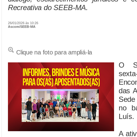
Recreativa do SEEB-MA.
26/01/2026 às 10:26
Ascom/SEEB-MA
Clique na foto para ampliá-la
O SE
sext
Enco
das A
Sede 
no b
Luís.
A ati