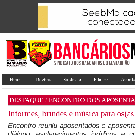
Home
Diretoria
Sindicato
Filie-se
Acordo
DESTAQUE / ENCONTRO DOS APOSENT
Informes, brindes e música para os(as
Encontro reuniu aposentados e apose
diálogo, esclarecimentos jurídicos e 