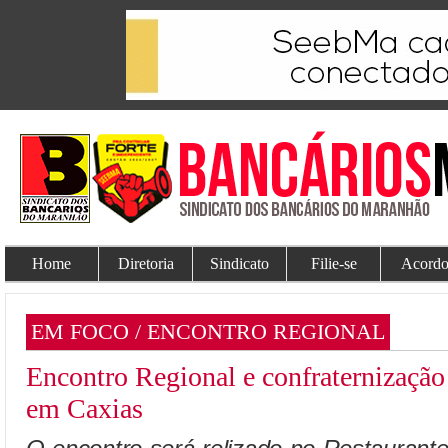
Home
Diretoria
Sindicato
Filie-se
Acordo
EM FOCO / ENCONTRO REGIONAL
Encontro Regional e confraternização
em Caxias