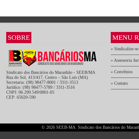
SOBRE
MENU R
» Sindicalize-se
» Assessoria Jur
» Convênios
Sindicato dos Bancários do Maranhão - SEEB/MA
Rua do Sol, 413/417, Centro – São Luís (MA)
Secretaria: (98) 98477-8001 / 3311-3513
» Contato
Jurídico: (98) 98477-5789 / 3311-3516
CNPJ: 06.299.549/0001-05
CEP: 65020-590
©
2026 SEEB-MA. Sindicato dos Bancários do Maranhão